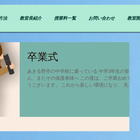
方法
教室長紹介
授業料一覧
お問い合わせ
教室
卒業式
あきる野市の中学校に通っている 中学3年生の皆さ
ん、またその保護者様へ この度は、ご卒業おめでと
うございます。 これから新しい環境になり、 充実
した高校生活が送れるよう応援しています。 もちろ
ん学習面でも精一杯がんばって欲しいので 何か困っ
たらいつでも相談に乗りますよ♪...