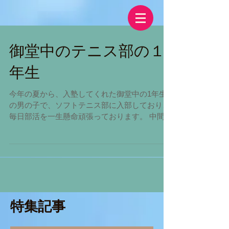
御堂中のテニス部の１
年生
今年の夏から、入塾してくれた御堂中の1年生
の男の子で、ソフトテニス部に入部しており、
毎日部活を一生懸命頑張っております。 中間テ
ストの間際で、なかなか集中モードに入れず携
帯でゲームをしていたり、、、なかなか勉強が
捗らないでおりました。私もお母様も、とても
心配をしておりました...
特集記事