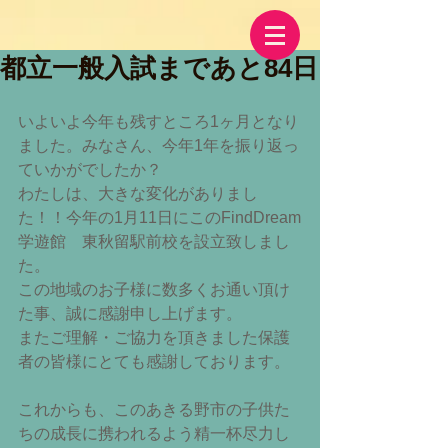
都立一般入試まであと84日
いよいよ今年も残すところ1ヶ月となり
ました。みなさん、今年1年を振り返っ
ていかがでしたか？
わたしは、大きな変化がありまし
た！！今年の1月11日にこのFindDream
学遊館　東秋留駅前校を設立致しまし
た。
この地域のお子様に数多くお通い頂け
た事、誠に感謝申し上げます。
またご理解・ご協力を頂きました保護
者の皆様にとても感謝しております。
これからも、このあきる野市の子供た
ちの成長に携われるよう精一杯尽力し