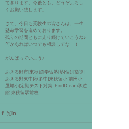
て参ります、今後とも、どうぞよろし
くお願い致します。
さて、今日も受験生の皆さんは、一生
懸命学習を進めております。
残りの期間ともに走り続けていこうね♪
何かあればいつでも相談してな！！
がんばっていこう♪
あきる野市|東秋留|学習塾|塾|個別指導|
あきる野東中|秋多中|東秋留小|前田小|
屋城小|定期テスト対策| FindDream学遊
館 東秋留駅前校