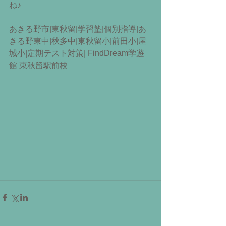
ね♪
あきる野市|東秋留|学習塾|個別指導|あ
きる野東中|秋多中|東秋留小|前田小|屋
城小|定期テスト対策| FindDream学遊
館 東秋留駅前校