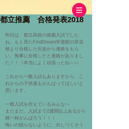
都立推薦 合格発表2018
昨日は、都立高校の推薦入試でした
ね。もと居たFindDream学遊館の草花
校より合格した生徒から連絡をもら
い、無事に合格したと連絡がありまし
た！！（本当によく頑張ったね～♪）
これから一般入試もありますから、こ
れからの子供達もがんばってほしいと
思います。
一般入試を控えているみんなへ
まだまだ、入試まで2週間以上あるから
精一杯がんばろう！！！
悔いの残らないように、出しつくそう